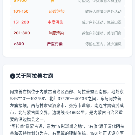
51-100
良
可接受，少数敏感人群注意
101-150
轻度污染
敏感人群减少户外活动
151-200
中度污染
减少户外活动，佩戴口罩
201-300
重度污染
避免户外活动，关闭门窗
>300
严重污染
停留在室内，减少通风
关于阿拉善右旗
阿拉善右旗位于内蒙古自治区西部、阿拉善盟西南部，地处东
经97°10′—102°58′、北纬37°26′—40°36′之间，东与阿拉善
左旗接壤，西与甘肃省酒泉市、张掖市毗邻，南连甘肃省武威
市，北与蒙古国交界，边境线长496公里，是内蒙古自治区重
要的沿边旗县之一。
“阿拉善”系蒙古语，意为“五彩斑斓之地”，“右旗”源于清代阿拉
善和硕特旗划分为左、右两翼的建制传统，1961年正式设立阿