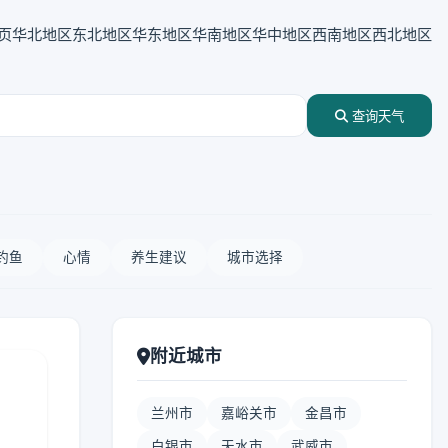
页
华北地区
东北地区
华东地区
华南地区
华中地区
西南地区
西北地区
查询天气
钓鱼
心情
养生建议
城市选择
附近城市
兰州市
嘉峪关市
金昌市
白银市
天水市
武威市