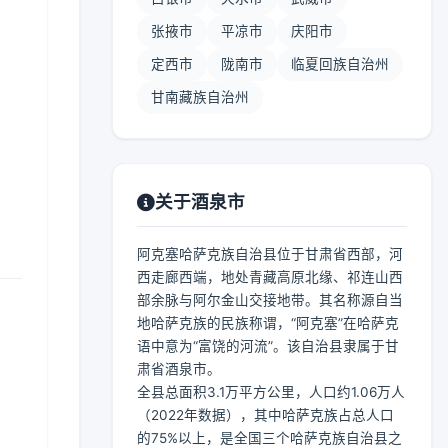
张掖市
平凉市
庆阳市
定西市
陇南市
临夏回族自治州
甘南藏族自治州
关于酒泉市
阿克塞哈萨克族自治县位于甘肃省西部，河
西走廊西端，地处青藏高原北缘、祁连山西
部余脉与阿尔金山交接地带。其名称源自当
地哈萨克族的民族称谓，“阿克塞”在哈萨克
语中意为“富饶的河流”。该自治县隶属于甘
肃省酒泉市。
全县总面积3.1万平方公里，人口约1.06万人
（2022年数据），其中哈萨克族占总人口
的75%以上，是全国三个哈萨克族自治县之