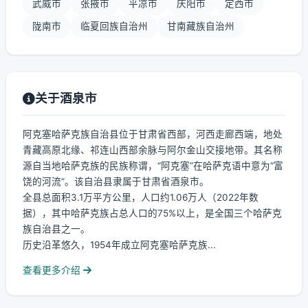
武威市
张掖市
平凉市
庆阳市
定西市
陇南市
临夏回族自治州
甘南藏族自治州
关于酒泉市
阿克塞哈萨克族自治县位于甘肃省西部，河西走廊西端，地处
青藏高原北缘、祁连山西部余脉与阿尔金山交接地带。其名称
源自当地哈萨克族的民族称谓，“阿克塞”在哈萨克语中意为“富
饶的河流”。该自治县隶属于甘肃省酒泉市。
全县总面积3.1万平方公里，人口约1.06万人（2022年数
据），其中哈萨克族占总人口的75%以上，是全国三个哈萨克
族自治县之一。
历史沿革悠久，1954年成立阿克塞哈萨克族...
查看更多介绍