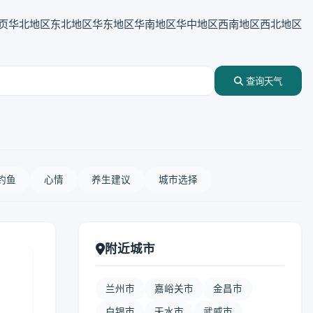
页
华北地区
东北地区
华东地区
华南地区
华中地区
西南地区
西北地区
查询天气
钓鱼
心情
养生建议
城市选择
附近城市
兰州市
嘉峪关市
金昌市
白银市
天水市
武威市