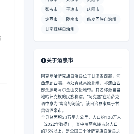
张掖市
平凉市
庆阳市
定西市
陇南市
临夏回族自治州
甘南藏族自治州
晴
关于酒泉市
阿克塞哈萨克族自治县位于甘肃省西部，河
西走廊西端，地处青藏高原北缘、祁连山西
部余脉与阿尔金山交接地带。其名称源自当
地哈萨克族的民族称谓，“阿克塞”在哈萨克
语中意为“富饶的河流”。该自治县隶属于甘
肃省酒泉市。
全县总面积3.1万平方公里，人口约1.06万人
（2022年数据），其中哈萨克族占总人口
的75%以上，是全国三个哈萨克族自治县之