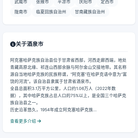
武威市
张掖市
平凉市
庆阳市
定西市
陇南市
临夏回族自治州
甘南藏族自治州
关于酒泉市
阿克塞哈萨克族自治县位于甘肃省西部，河西走廊西端，地处
青藏高原北缘、祁连山西部余脉与阿尔金山交接地带。其名称
源自当地哈萨克族的民族称谓，“阿克塞”在哈萨克语中意为“富
饶的河流”。该自治县隶属于甘肃省酒泉市。
全县总面积3.1万平方公里，人口约1.06万人（2022年数
据），其中哈萨克族占总人口的75%以上，是全国三个哈萨克
族自治县之一。
历史沿革悠久，1954年成立阿克塞哈萨克族...
查看更多介绍