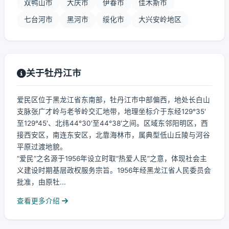
双鸭山市
大庆市
伊春市
佳木斯市
七台河市
黑河市
绥化市
大兴安岭地区
关于牡丹江市
爱民区位于黑龙江省东南部，牡丹江市中部偏西，地处长白山
支脉张广才岭与老爷岭交汇地带，地理坐标介于东经129°35′
至129°45′、北纬44°30′至44°38′之间。区域东邻阳明区，西
接西安区，南连东安区，北靠海林市，属典型低山丘陵与河谷
平原过渡地貌。
“爱民”之名源于1956年设立时取“热爱人民”之意，体现社会主
义建设时期基层政权服务宗旨。1956年经黑龙江省人民委员会
批准，由原牡...
查看更多介绍