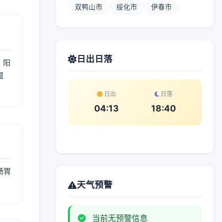
双鸭山市
绥化市
伊春市
日出日落
；阳
湿
。
日出
日落
04:13
18:40
肠胃
天气预警
当前无预警信息