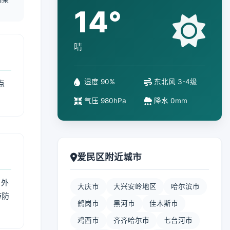
14°
晴
湿度 90%
东北风 3-4级
点
气压 980hPa
降水 0mm
爱民区附近城市
 外
大庆市
大兴安岭地区
哈尔滨市
带防
鹤岗市
黑河市
佳木斯市
鸡西市
齐齐哈尔市
七台河市