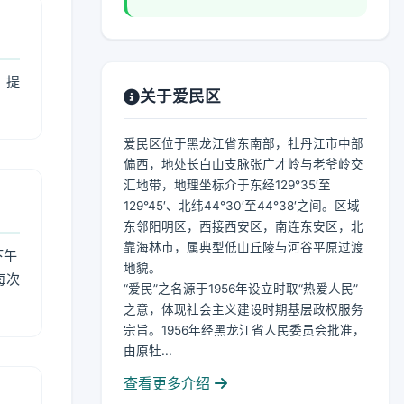
，提
关于爱民区
爱民区位于黑龙江省东南部，牡丹江市中部
偏西，地处长白山支脉张广才岭与老爷岭交
汇地带，地理坐标介于东经129°35′至
129°45′、北纬44°30′至44°38′之间。区域
东邻阳明区，西接西安区，南连东安区，北
靠海林市，属典型低山丘陵与河谷平原过渡
下午
地貌。
每次
“爱民”之名源于1956年设立时取“热爱人民”
之意，体现社会主义建设时期基层政权服务
宗旨。1956年经黑龙江省人民委员会批准，
由原牡...
查看更多介绍