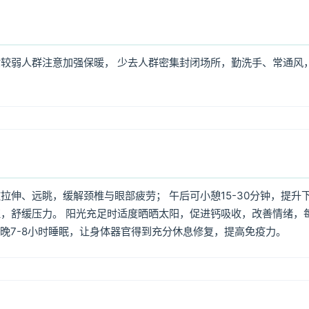
较弱人群注意加强保暖， 少去人群密集封闭场所，勤洗手、常通风
伸、远眺，缓解颈椎与眼部疲劳； 午后可小憩15-30分钟，提升
，舒缓压力。 阳光充足时适度晒晒太阳，促进钙吸收，改善情绪，
每晚7-8小时睡眠，让身体器官得到充分休息修复，提高免疫力。