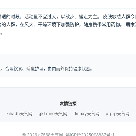
舒适的时段，活动量不宜过大，以散步、慢走为主。 皮肤敏感人群今
喘的人群，在风大、干燥环境下加强防护，随身携带常用药物。 居家
倒。
作息、合理饮食、适度护理，由内而外保持健康状态。
友情链接
kihadh天气网
gkLmno天气网
flmnxy天气网
prprp天气网
© 2026 c7568天气网.
鄂ICP备2025098837号-1