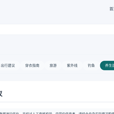
首
出行建议
穿衣指南
旅游
紫外线
钓鱼
养生
议
数据进行优化，并经过人工审核校验。内容仅供参考，请结合自身实际情况酌