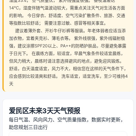
湿度33%， 空气质量优， 紫外线强度很强。 昼夜温差达
14℃，湿度伴随气温波动较大，需重点关注天气对生活各方面
的影响。 今日穿衣、舒适度、空气污染扩散条件、旅游、交通
等指数比较舒适； 需要注意过敏、感冒等相关事宜。
建议着薄外套、开衫牛仔衫裤等服装。年老体弱者应适当添
加衣物，宜着夹克衫、薄毛衣等。 紫外线很强，紫外线辐射极
强，建议涂擦SPF20以上、PA++的防晒护肤品，尽量避免暴露
于日光下。 在晨练方面，较适宜，早晨气象条件较适宜晨练，
但风力稍大，晨练时请注意选择避风的地点，避免迎风锻炼。
舒适，白天温度适宜，风力不大，相信您在这样的天气条件下，
应会感到比较清爽和舒适。 洗车适宜，适宜洗车，至少可维持4
天
爱民区未来3天天气预报
每日气温、风向风力、空气质量指数，数据实时更新，
助您规划三日出行