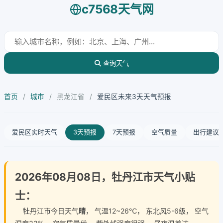
c7568天气网
查询天气
首页
/
城市
/
黑龙江省
/
爱民区未来3天天气预报
爱民区实时天气
3天预报
7天预报
空气质量
出行建议
2026年08月08日，牡丹江市天气小贴
士：
牡丹江市今日天气
晴
， 气温12~26℃， 东北风5-6级， 空气