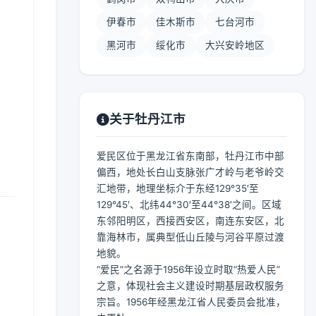
伊春市
佳木斯市
七台河市
黑河市
绥化市
大兴安岭地区
关于牡丹江市
爱民区位于黑龙江省东南部，牡丹江市中部
偏西，地处长白山支脉张广才岭与老爷岭交
汇地带，地理坐标介于东经129°35′至
129°45′、北纬44°30′至44°38′之间。区域
东邻阳明区，西接西安区，南连东安区，北
靠海林市，属典型低山丘陵与河谷平原过渡
地貌。
“爱民”之名源于1956年设立时取“热爱人民”
之意，体现社会主义建设时期基层政权服务
宗旨。1956年经黑龙江省人民委员会批准，