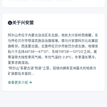
关于兴安盟
阿尔山市位于内蒙古自治区东北部，地处大兴安岭西南麓，东
与呼伦贝尔市鄂温克族自治旗接壤，南与兴安盟科尔沁右翼前
旗毗邻，西连蒙古国，北靠呼伦贝尔市新巴尔虎左旗，地理坐
标介于北纬46°38′—47°37′、东经119°28′—121°23′之间，属
寒温带大陆性季风气候，年均气温约-2.8℃，冬季漫长寒冷，
夏季凉爽湿润。
“阿尔山”系蒙古语“热泉”之意，因境内拥有亚洲最大的地表冷
矿泉群及丰富的...
查看更多介绍