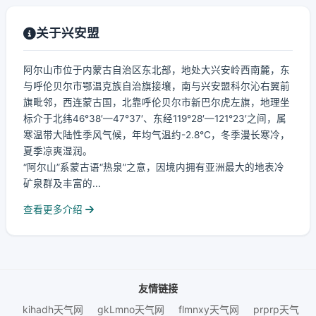
关于兴安盟
阿尔山市位于内蒙古自治区东北部，地处大兴安岭西南麓，东
与呼伦贝尔市鄂温克族自治旗接壤，南与兴安盟科尔沁右翼前
旗毗邻，西连蒙古国，北靠呼伦贝尔市新巴尔虎左旗，地理坐
标介于北纬46°38′—47°37′、东经119°28′—121°23′之间，属
寒温带大陆性季风气候，年均气温约-2.8℃，冬季漫长寒冷，
夏季凉爽湿润。
“阿尔山”系蒙古语“热泉”之意，因境内拥有亚洲最大的地表冷
矿泉群及丰富的...
查看更多介绍
友情链接
kihadh天气网
gkLmno天气网
flmnxy天气网
prprp天气