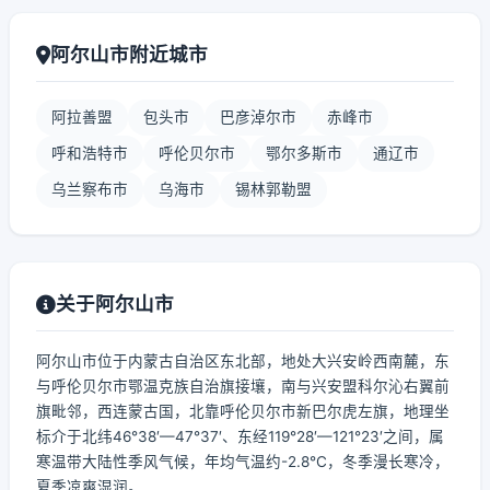
阿尔山市附近城市
阿拉善盟
包头市
巴彦淖尔市
赤峰市
呼和浩特市
呼伦贝尔市
鄂尔多斯市
通辽市
乌兰察布市
乌海市
锡林郭勒盟
关于阿尔山市
阿尔山市位于内蒙古自治区东北部，地处大兴安岭西南麓，东
与呼伦贝尔市鄂温克族自治旗接壤，南与兴安盟科尔沁右翼前
旗毗邻，西连蒙古国，北靠呼伦贝尔市新巴尔虎左旗，地理坐
标介于北纬46°38′—47°37′、东经119°28′—121°23′之间，属
寒温带大陆性季风气候，年均气温约-2.8℃，冬季漫长寒冷，
夏季凉爽湿润。