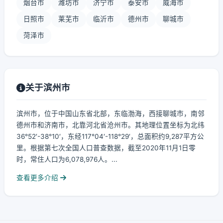
烟台市
潍坊市
济宁市
泰安市
威海市
日照市
莱芜市
临沂市
德州市
聊城市
菏泽市
关于滨州市
滨州市，位于中国山东省北部，东临渤海，西接聊城市，南邻
德州市和济南市，北靠河北省沧州市。其地理位置坐标为北纬
36°52′-38°10′，东经117°04′-118°29′，总面积约9,287平方公
里。根据第七次全国人口普查数据，截至2020年11月1日零
时，常住人口为6,078,976人。...
查看更多介绍