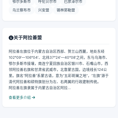
鄂尔多斯市
呼伦贝尔市
巴彦淖尔市
乌兰察布市
兴安盟
锡林郭勒盟
关于阿拉善盟
阿拉善左旗位于内蒙古自治区西部、贺兰山西麓，地处东经
102°09′—106°04′、北纬37°24′—40°08′之间，东与乌海市、
鄂尔多斯市接壤，南连宁夏回族自治区银川市、石嘴山市，西
邻阿拉善右旗和甘肃省武威市，北靠蒙古国，边境线长124公
里。旗名“阿拉善”系蒙古语，意为“五彩斑斓之地”，“左旗”源于
清代阿拉善和硕特旗划分为左、右两翼的行政建制传统。
阿拉善左旗隶属于内蒙古自治区阿拉...
查看更多介绍