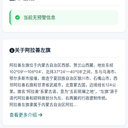
当前无预警信息
关于阿拉善左旗
阿拉善左旗位于内蒙古自治区西部、贺兰山西麓，地处东经
102°09′—106°04′、北纬37°24′—40°08′之间，东与乌海市、
鄂尔多斯市接壤，南连宁夏回族自治区银川市、石嘴山市，西
邻阿拉善右旗和甘肃省武威市，北靠蒙古国，边境线长124公
里。旗名“阿拉善”系蒙古语，意为“五彩斑斓之地”，“左旗”源于
清代阿拉善和硕特旗划分为左、右两翼的行政建制传统。
阿拉善左旗隶属于内蒙古自治区阿拉...
查看更多介绍