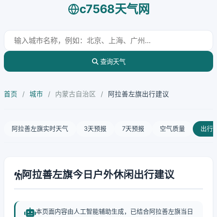
c7568天气网
查询天气
首页
/
城市
/
内蒙古自治区
/
阿拉善左旗出行建议
阿拉善左旗实时天气
3天预报
7天预报
空气质量
出行
阿拉善左旗今日户外休闲出行建议
本页面内容由人工智能辅助生成，已结合阿拉善左旗当日