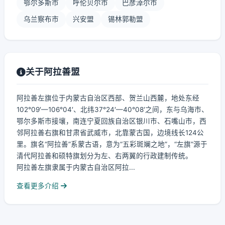
鄂尔多斯市
呼伦贝尔市
巴彦淖尔市
乌兰察布市
兴安盟
锡林郭勒盟
关于阿拉善盟
阿拉善左旗位于内蒙古自治区西部、贺兰山西麓，地处东经
102°09′—106°04′、北纬37°24′—40°08′之间，东与乌海市、
鄂尔多斯市接壤，南连宁夏回族自治区银川市、石嘴山市，西
邻阿拉善右旗和甘肃省武威市，北靠蒙古国，边境线长124公
里。旗名“阿拉善”系蒙古语，意为“五彩斑斓之地”，“左旗”源于
清代阿拉善和硕特旗划分为左、右两翼的行政建制传统。
阿拉善左旗隶属于内蒙古自治区阿拉...
查看更多介绍