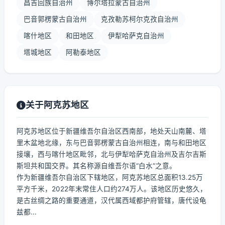
昌吉回族自治州
博尔塔拉蒙古自治州
巴音郭楞蒙古自治州
克孜勒苏柯尔克孜自治州
喀什地区
和田地区
伊犁哈萨克自治州
塔城地区
阿勒泰地区
关于阿克苏地区
阿克苏地区位于新疆维吾尔自治区西南部，地处天山南麓、塔
里木盆地北缘，东与巴音郭楞蒙古自治州相连，南与和田地区
接壤，西与喀什地区毗邻，北与伊犁哈萨克自治州及吉尔吉斯
斯坦共和国交界。其名称源自维吾尔语“白水”之意。
作为新疆维吾尔自治区下辖地区，阿克苏地区总面积13.25万
平方千米，2022年末常住人口约274万人。该地区历史悠久，
是古丝绸之路的重要通道，汉代属西域都护府管辖，唐代设龟
兹都...