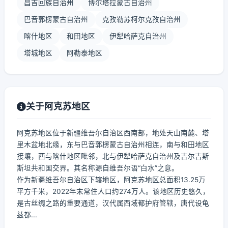
昌吉回族自治州
博尔塔拉蒙古自治州
巴音郭楞蒙古自治州
克孜勒苏柯尔克孜自治州
喀什地区
和田地区
伊犁哈萨克自治州
塔城地区
阿勒泰地区
关于阿克苏地区
阿克苏地区位于新疆维吾尔自治区西南部，地处天山南麓、塔
里木盆地北缘，东与巴音郭楞蒙古自治州相连，南与和田地区
接壤，西与喀什地区毗邻，北与伊犁哈萨克自治州及吉尔吉斯
斯坦共和国交界。其名称源自维吾尔语“白水”之意。
作为新疆维吾尔自治区下辖地区，阿克苏地区总面积13.25万
平方千米，2022年末常住人口约274万人。该地区历史悠久，
是古丝绸之路的重要通道，汉代属西域都护府管辖，唐代设龟
兹都...