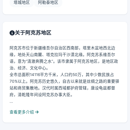
塔城地区
阿勒泰地区
关于阿克苏地区
阿克苏市位于新疆维吾尔自治区西南部，塔里木盆地西北边
缘，地处天山南麓、塔克拉玛干沙漠北缘。阿克苏系维吾尔
语，意为“清澈奔腾之水”。该市隶属于阿克苏地区，是地区政
治、经济、文化中心。
全市总面积14116平方千米，人口约50万，其中少数民族占
70%以上。阿克苏历史悠久，自古以来就是丝绸之路的重要驿
站和商贸集散地。汉代时属西域都护府管辖，唐设龟兹都督
府，清乾隆年间设阿克苏办事大臣。
...
查看更多介绍