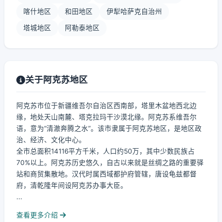
喀什地区
和田地区
伊犁哈萨克自治州
塔城地区
阿勒泰地区
关于阿克苏地区
阿克苏市位于新疆维吾尔自治区西南部，塔里木盆地西北边
缘，地处天山南麓、塔克拉玛干沙漠北缘。阿克苏系维吾尔
语，意为“清澈奔腾之水”。该市隶属于阿克苏地区，是地区政
治、经济、文化中心。
全市总面积14116平方千米，人口约50万，其中少数民族占
70%以上。阿克苏历史悠久，自古以来就是丝绸之路的重要驿
站和商贸集散地。汉代时属西域都护府管辖，唐设龟兹都督
府，清乾隆年间设阿克苏办事大臣。
...
查看更多介绍