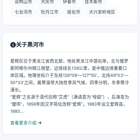
双鸭山市
大庆市
伊春市
佳木斯市
七台河市
牡丹江市
绥化市
大兴安岭地区
关于黑河市
爱辉区位于黑龙江省西北部，地处黑龙江中游右岸，北与俄罗
斯阿穆尔州隔江相望，边境线长138公里，是中俄边境重要口
岸区域。地理坐标介于东经126°09′—127°50′、北纬49°03′—
50°33′之间，属寒温带大陆性季风气候，四季分明，冬季寒冷
漫长。
“爱辉”之名源于清代旧称“艾虎”（满语意为“母貂”），后演变为
“瑷珲”，1956年因汉字简化改称“爱辉”。1983年设立爱辉县，
1993...
查看更多介绍