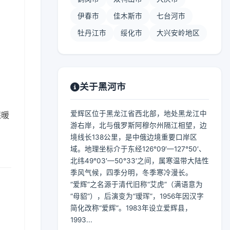
伊春市
佳木斯市
七台河市
牡丹江市
绥化市
大兴安岭地区
】
关于黑河市
爱辉区位于黑龙江省西北部，地处黑龙江中
保暖
游右岸，北与俄罗斯阿穆尔州隔江相望，边
境线长138公里，是中俄边境重要口岸区
域。地理坐标介于东经126°09′—127°50′、
北纬49°03′—50°33′之间，属寒温带大陆性
季风气候，四季分明，冬季寒冷漫长。
“爱辉”之名源于清代旧称“艾虎”（满语意为
“母貂”），后演变为“瑷珲”，1956年因汉字
简化改称“爱辉”。1983年设立爱辉县，
1993...