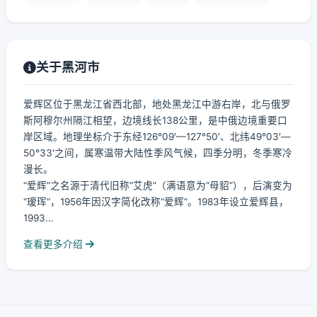
关于黑河市
爱辉区位于黑龙江省西北部，地处黑龙江中游右岸，北与俄罗
斯阿穆尔州隔江相望，边境线长138公里，是中俄边境重要口
岸区域。地理坐标介于东经126°09′—127°50′、北纬49°03′—
50°33′之间，属寒温带大陆性季风气候，四季分明，冬季寒冷
漫长。
“爱辉”之名源于清代旧称“艾虎”（满语意为“母貂”），后演变为
“瑷珲”，1956年因汉字简化改称“爱辉”。1983年设立爱辉县，
1993...
查看更多介绍