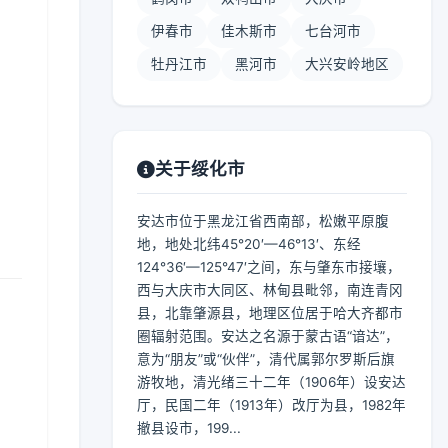
伊春市
佳木斯市
七台河市
牡丹江市
黑河市
大兴安岭地区
】
关于绥化市
安达市位于黑龙江省西南部，松嫩平原腹
地，地处北纬45°20′—46°13′、东经
124°36′—125°47′之间，东与肇东市接壤，
西与大庆市大同区、林甸县毗邻，南连青冈
县，北靠肇源县，地理区位居于哈大齐都市
圈辐射范围。安达之名源于蒙古语“谙达”，
意为“朋友”或“伙伴”，清代属郭尔罗斯后旗
游牧地，清光绪三十二年（1906年）设安达
厅，民国二年（1913年）改厅为县，1982年
撤县设市，199...