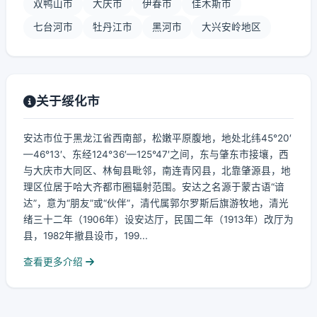
双鸭山市
大庆市
伊春市
佳木斯市
七台河市
牡丹江市
黑河市
大兴安岭地区
关于绥化市
安达市位于黑龙江省西南部，松嫩平原腹地，地处北纬45°20′
—46°13′、东经124°36′—125°47′之间，东与肇东市接壤，西
与大庆市大同区、林甸县毗邻，南连青冈县，北靠肇源县，地
理区位居于哈大齐都市圈辐射范围。安达之名源于蒙古语“谙
达”，意为“朋友”或“伙伴”，清代属郭尔罗斯后旗游牧地，清光
绪三十二年（1906年）设安达厅，民国二年（1913年）改厅为
县，1982年撤县设市，199...
查看更多介绍