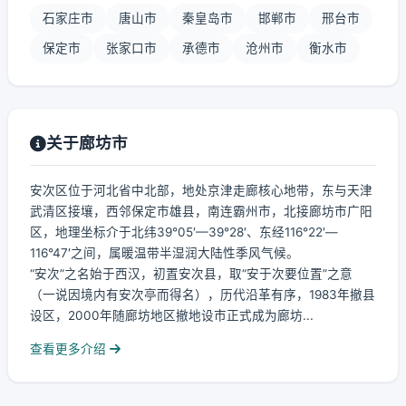
石家庄市
唐山市
秦皇岛市
邯郸市
邢台市
保定市
张家口市
承德市
沧州市
衡水市
关于廊坊市
安次区位于河北省中北部，地处京津走廊核心地带，东与天津
武清区接壤，西邻保定市雄县，南连霸州市，北接廊坊市广阳
区，地理坐标介于北纬39°05′—39°28′、东经116°22′—
116°47′之间，属暖温带半湿润大陆性季风气候。
“安次”之名始于西汉，初置安次县，取“安于次要位置”之意
（一说因境内有安次亭而得名），历代沿革有序，1983年撤县
设区，2000年随廊坊地区撤地设市正式成为廊坊...
查看更多介绍