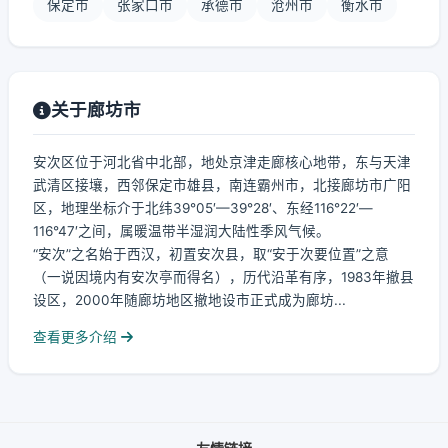
保定市
张家口市
承德市
沧州市
衡水市
关于廊坊市
安次区位于河北省中北部，地处京津走廊核心地带，东与天津
武清区接壤，西邻保定市雄县，南连霸州市，北接廊坊市广阳
区，地理坐标介于北纬39°05′—39°28′、东经116°22′—
116°47′之间，属暖温带半湿润大陆性季风气候。
“安次”之名始于西汉，初置安次县，取“安于次要位置”之意
（一说因境内有安次亭而得名），历代沿革有序，1983年撤县
设区，2000年随廊坊地区撤地设市正式成为廊坊...
查看更多介绍