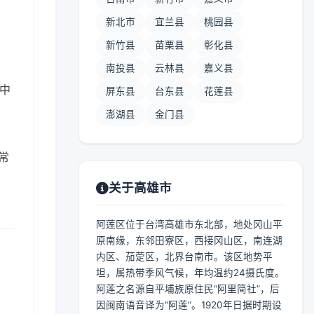
新北市
宜兰县
桃园县
新竹县
苗栗县
彰化县
南投县
云林县
嘉义县
 中
屏东县
台东县
花莲县
澎湖县
金门县
常
关于高雄市
阿莲区位于台湾高雄市东北部，地处冈山平
原南缘，东邻田寮区，西接冈山区，南连湖
内区、茄萣区，北界台南市。该区地势平
坦，属热带季风气候，年均温约24摄氏度。
阿莲之名源自平埔族原住民“阿里简社”，后
因闽南语音译为“阿莲”。1920年日据时期设