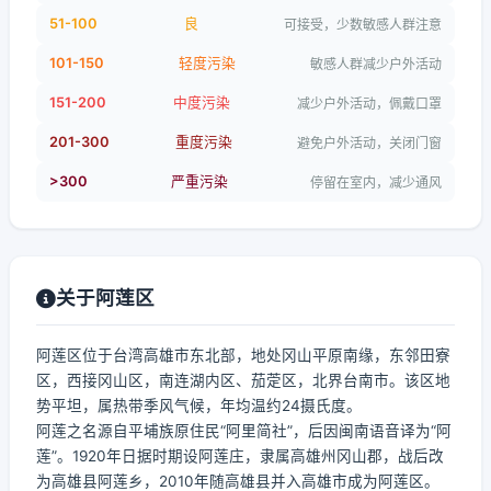
51-100
良
可接受，少数敏感人群注意
101-150
轻度污染
敏感人群减少户外活动
151-200
中度污染
减少户外活动，佩戴口罩
201-300
重度污染
避免户外活动，关闭门窗
>300
严重污染
停留在室内，减少通风
关于阿莲区
阿莲区位于台湾高雄市东北部，地处冈山平原南缘，东邻田寮
区，西接冈山区，南连湖内区、茄萣区，北界台南市。该区地
势平坦，属热带季风气候，年均温约24摄氏度。
阿莲之名源自平埔族原住民“阿里简社”，后因闽南语音译为“阿
莲”。1920年日据时期设阿莲庄，隶属高雄州冈山郡，战后改
为高雄县阿莲乡，2010年随高雄县并入高雄市成为阿莲区。