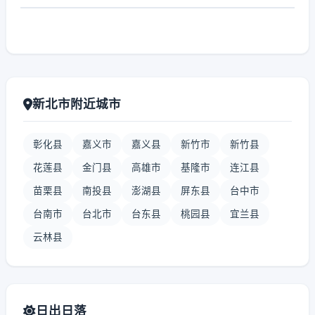
新北市附近城市
彰化县
嘉义市
嘉义县
新竹市
新竹县
花莲县
金门县
高雄市
基隆市
连江县
苗栗县
南投县
澎湖县
屏东县
台中市
台南市
台北市
台东县
桃园县
宜兰县
云林县
日出日落