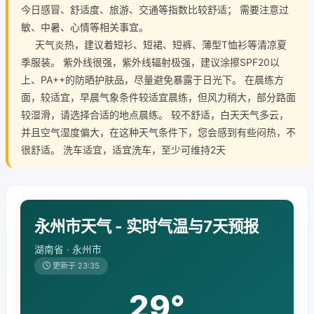
今日感冒、舒适度、旅游、交通等指数比较舒适； 需要注意过
敏、中暑、心情等相关事宜。
天气炎热，建议着短衫、短裙、短裤、薄型T恤衫等清凉夏
季服装。 紫外线很强，紫外线辐射极强，建议涂擦SPF20以
上、PA++的防晒护肤品，尽量避免暴露于日光下。 在晨练方
面，较适宜，早晨气象条件较适宜晨练，但风力稍大，部分路面
较湿滑，请选择合适的地点晨练。 较不舒适，白天天气多云，
并且空气湿度偏大，在这种天气条件下，您会感到有些闷热，不
很舒适。 洗车适宜，适宜洗车，至少可维持2天
永州市天气 - 实时气温与7天预报
湖南省 · 永州市
更新于 23:35
29°