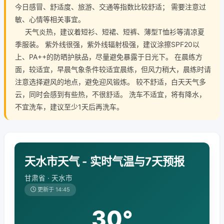
今日感冒、舒适度、旅游、交通等指数比较舒适； 需要注意过
敏、心情等相关事宜。
天气炎热，建议着短衫、短裙、短裤、薄型T恤衫等清凉夏
季服装。 紫外线很强，紫外线辐射极强，建议涂擦SPF20以
上、PA++的防晒护肤品，尽量避免暴露于日光下。 在晨练方
面，较适宜，早晨气象条件较适宜晨练，但风力稍大，晨练时请
注意选择避风的地点，避免迎风锻炼。 较不舒适，白天天气多
云，同时会感到有些热，不很舒适。 洗车不适宜，将有降水，
不宜洗车，建议至少1天后再洗车。
天水市天气 - 实时气温与7天预报
甘肃省 · 天水市
更新于 14:45
30°