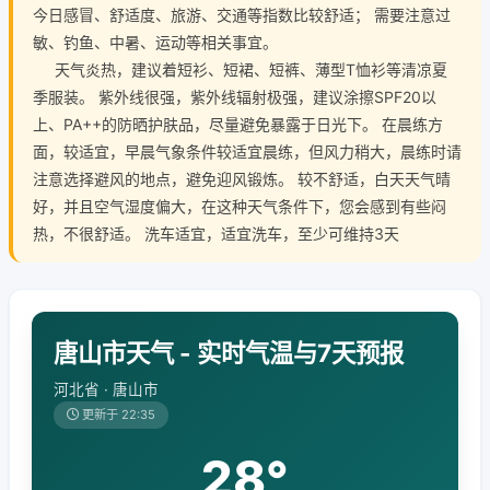
今日感冒、舒适度、旅游、交通等指数比较舒适； 需要注意过
敏、钓鱼、中暑、运动等相关事宜。
天气炎热，建议着短衫、短裙、短裤、薄型T恤衫等清凉夏
季服装。 紫外线很强，紫外线辐射极强，建议涂擦SPF20以
上、PA++的防晒护肤品，尽量避免暴露于日光下。 在晨练方
面，较适宜，早晨气象条件较适宜晨练，但风力稍大，晨练时请
注意选择避风的地点，避免迎风锻炼。 较不舒适，白天天气晴
好，并且空气湿度偏大，在这种天气条件下，您会感到有些闷
热，不很舒适。 洗车适宜，适宜洗车，至少可维持3天
唐山市天气 - 实时气温与7天预报
河北省 · 唐山市
更新于 22:35
28°