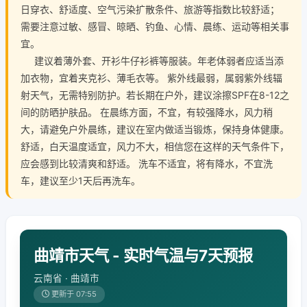
日穿衣、舒适度、空气污染扩散条件、旅游等指数比较舒适；
需要注意过敏、感冒、晾晒、钓鱼、心情、晨练、运动等相关事
宜。
建议着薄外套、开衫牛仔衫裤等服装。年老体弱者应适当添
加衣物，宜着夹克衫、薄毛衣等。 紫外线最弱，属弱紫外线辐
射天气，无需特别防护。若长期在户外，建议涂擦SPF在8-12之
间的防晒护肤品。 在晨练方面，不宜，有较强降水，风力稍
大，请避免户外晨练，建议在室内做适当锻炼，保持身体健康。
舒适，白天温度适宜，风力不大，相信您在这样的天气条件下，
应会感到比较清爽和舒适。 洗车不适宜，将有降水，不宜洗
车，建议至少1天后再洗车。
曲靖市天气 - 实时气温与7天预报
云南省 · 曲靖市
更新于 07:55