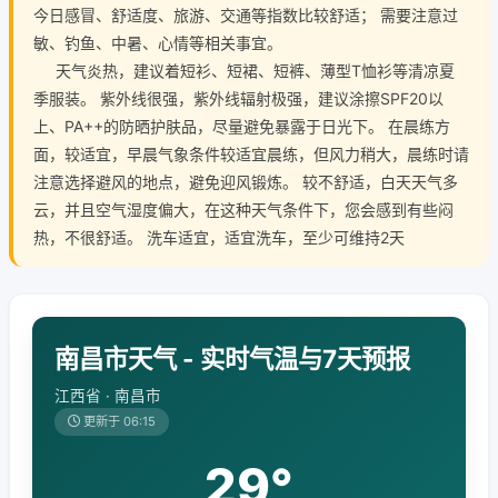
今日感冒、舒适度、旅游、交通等指数比较舒适； 需要注意过
敏、钓鱼、中暑、心情等相关事宜。
天气炎热，建议着短衫、短裙、短裤、薄型T恤衫等清凉夏
季服装。 紫外线很强，紫外线辐射极强，建议涂擦SPF20以
上、PA++的防晒护肤品，尽量避免暴露于日光下。 在晨练方
面，较适宜，早晨气象条件较适宜晨练，但风力稍大，晨练时请
注意选择避风的地点，避免迎风锻炼。 较不舒适，白天天气多
云，并且空气湿度偏大，在这种天气条件下，您会感到有些闷
热，不很舒适。 洗车适宜，适宜洗车，至少可维持2天
南昌市天气 - 实时气温与7天预报
江西省 · 南昌市
更新于 06:15
29°