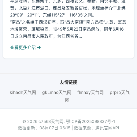
平原腹地，东连余干、东乡，西接安义、奉新，南邻丰城、进
贤，北靠九江市湖口、都昌及安徽省宿松，地理坐标介于北纬
28°09′—29°11′、东经115°27′—116°35′之间。
“南昌”之名始于西汉初年，取“昌大南疆”“南方昌盛”之意，寓意
地域繁荣、疆域稳固。1949年5月22日南昌解放，同年6月16
日成立南昌市人民政府，为江西省省...
查看更多介绍
友情链接
kihadh天气网
gkLmno天气网
flmnxy天气网
prprp天气
网
© 2026 c7568天气网.
鄂ICP备2025098837号-1
数据更新：08月07日 06:15 | 数据来源：腾讯官网API