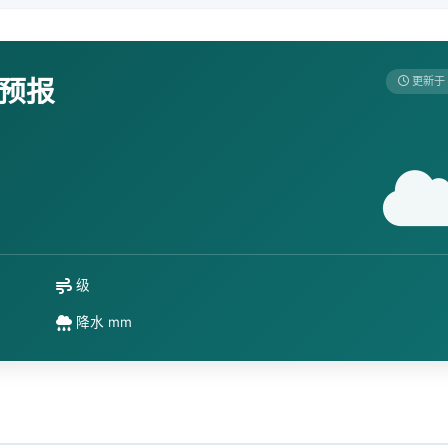
天预报
更新于 
级
降水 mm