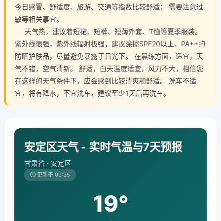
今日感冒、舒适度、旅游、交通等指数比较舒适； 需要注意过
敏等相关事宜。
天气热，建议着短裙、短裤、短薄外套、T恤等夏季服装。
紫外线很强，紫外线辐射极强，建议涂擦SPF20以上、PA++的
防晒护肤品，尽量避免暴露于日光下。 在晨练方面，适宜，天
气不错，空气清新。 舒适，白天温度适宜，风力不大，相信您
在这样的天气条件下，应会感到比较清爽和舒适。 洗车不适
宜，将有降水，不宜洗车，建议至少1天后再洗车。
安定区天气 - 实时气温与7天预报
甘肃省 · 安定区
更新于 09:35
19°